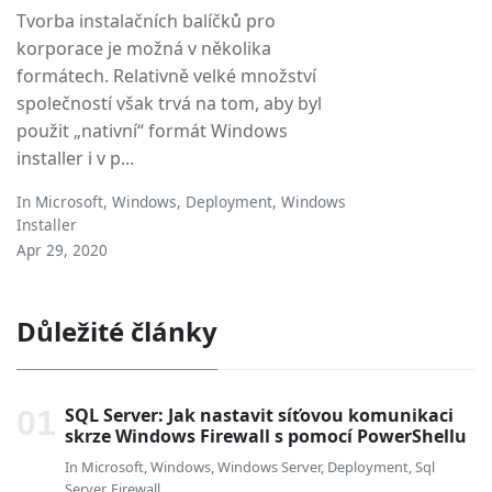
Tvorba instalačních balíčků pro
korporace je možná v několika
formátech. Relativně velké množství
společností však trvá na tom, aby byl
použit „nativní“ formát Windows
installer i v p...
In
Microsoft
,
Windows
,
Deployment
,
Windows
Installer
Apr 29, 2020
Důležité články
SQL Server: Jak nastavit síťovou komunikaci
skrze Windows Firewall s pomocí PowerShellu
In
Microsoft
,
Windows
,
Windows Server
,
Deployment
,
Sql
Server
,
Firewall